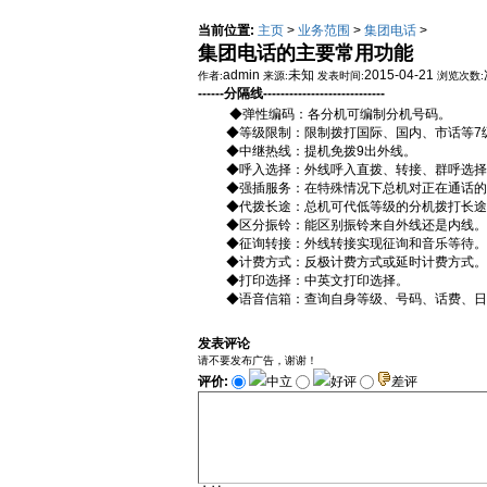
当前位置:
主页
>
业务范围
>
集团电话
>
集团电话的主要常用功能
admin
未知
2015-04-21
作者:
来源:
发表时间:
浏览次数:
------分隔线----------------------------
◆弹性编码：各分机可编制分机号码。
◆等级限制：限制拨打国际、国内、市话等7
◆中继热线：提机免拨9出外线。
◆呼入选择：外线呼入直拨、转接、群呼选择
◆强插服务：在特殊情况下总机对正在通话的
◆代拨长途：总机可代低等级的分机拨打长途
◆区分振铃：能区别振铃来自外线还是内线。
◆征询转接：外线转接实现征询和音乐等待。
◆计费方式：反极计费方式或延时计费方式。
◆打印选择：中英文打印选择。
◆语音信箱：查询自身等级、号码、话费、日
发表评论
请不要发布广告，谢谢！
评价:
中立
好评
差评