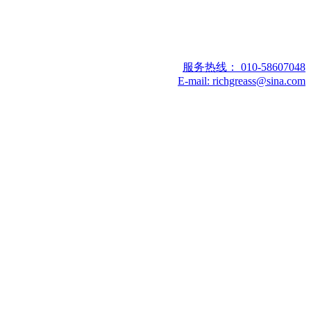
服务热线： 010-58607048
E-mail:
richgreass@sina.com